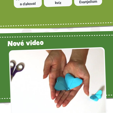
Evanjelium
kvíz
a ďakoval
Nové video