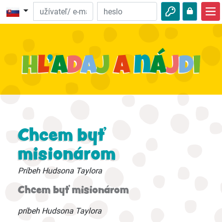
Domov
Biblické dobrodružstvá
Video
Na počúvanie
Zaujímavosti z prírody
Chcem byť
Dobrodružstvá
misionárom
Aktivity
Príbeh Hudsona Taylora
Chcem byť misionárom
príbeh Hudsona Taylora