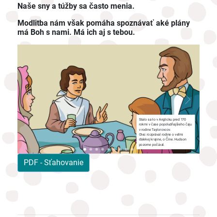
Naše sny a túžby sa často menia.
Modlitba nám však pomáha spoznávať aké plány
má Boh s nami. Má ich aj s tebou.
;
, jeho
lila
túžbu
Stalo sa to v Anglicku pred 170
rokmi v čase popoludňajšieho čaju
v rodine Taylorovcov.
A práv
Otec rozprával rodine o veľmi
prácu 
ďalekej krajine, o Číne. Hudson
"Keď b
pozorne počúval.
mision
PDF - Sťahovanie