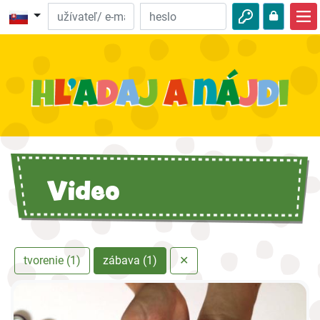
Domov
Biblické dobrodružstvá
Video
Na počúvanie
Zaujímavosti z prírody
Video
Dobrodružstvá
Aktivity
tvorenie (1)
zábava (1)
✕