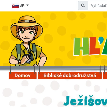
SK
Domov
Biblické dobrodružstvá
Ježišo