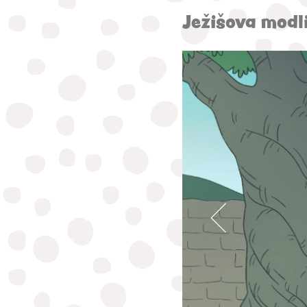
Ježišova modl
;