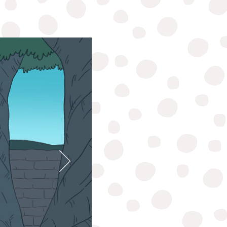
Vzdával vďaku za to málo jedla,
ktoré mal a mohol zakúsiť ako Bo
naplnil potreby tisícov hladných
ľudí len malým množstvom jedla.