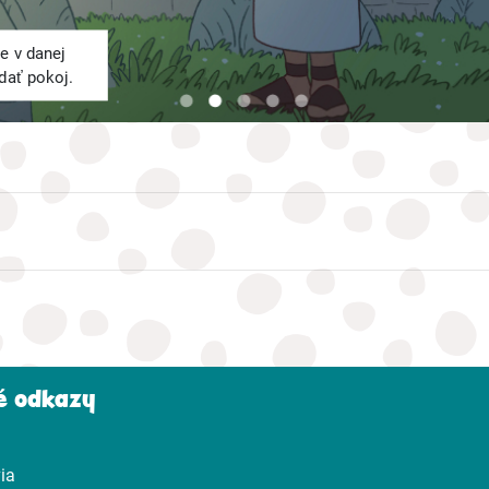
e v danej
adať pokoj.
é odkazy
ia