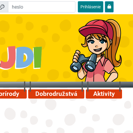
Prihlásenie
prírody
Dobrodružstvá
Aktivity