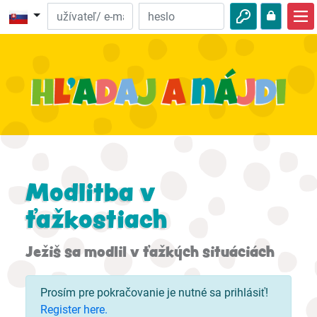
Domov
Biblické dobrodružstvá
Video
Na počúvanie
Zaujímavosti z prírody
Modlitba v
Dobrodružstvá
ťažkostiach
Aktivity
Ježiš sa modlil v ťažkých situáciách
Prosím pre pokračovanie je nutné sa prihlásiť!
Register here.