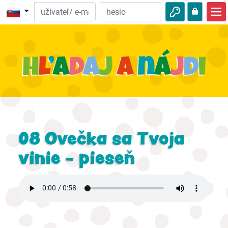
Domov
Biblické dobrodružstvá
Video
Na počúvanie
Zaujímavosti z prírody
08 Ovečka sa Tvoja
Dobrodružstvá
vinie - pieseň
Aktivity