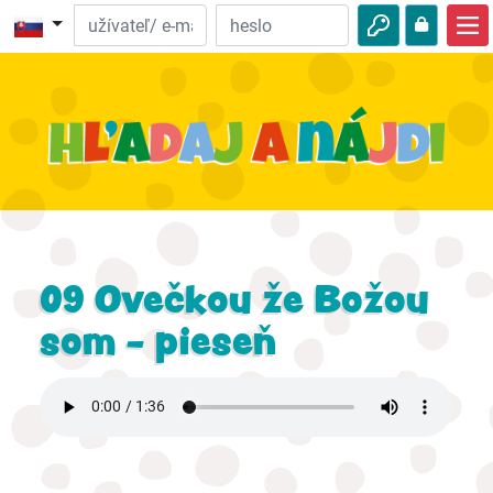
Domov
Biblické dobrodružstvá
Video
Na počúvanie
Zaujímavosti z prírody
09 Ovečkou že Božou
Dobrodružstvá
som - pieseň
Aktivity